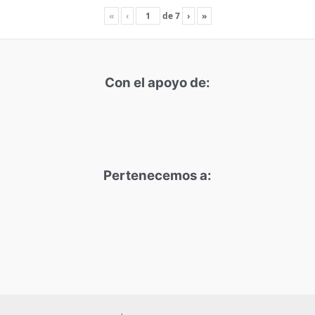
«
‹
de
7
›
»
Con el apoyo de:
Pertenecemos a: