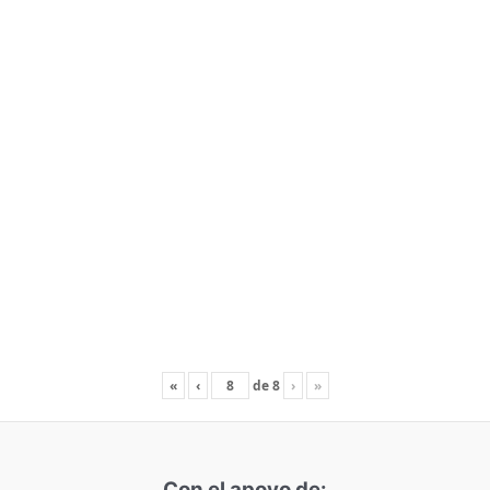
«
‹
de
8
›
»
Con el apoyo de: