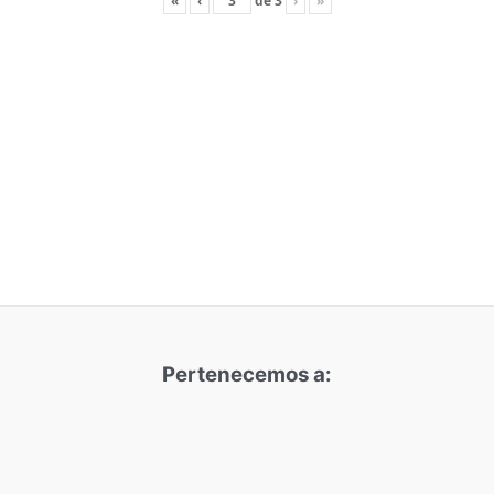
«
‹
de
3
›
»
Pertenecemos a: