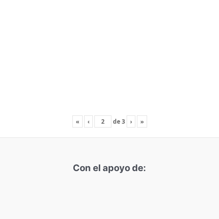
«
‹
de
3
›
»
Con el apoyo de: