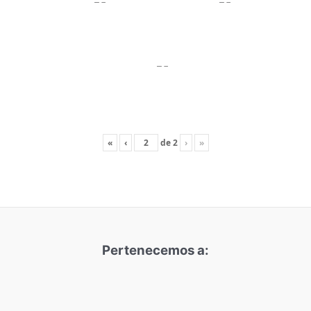
«
‹
de
2
›
»
Pertenecemos a: