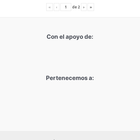
«
‹
de
2
›
»
Con el apoyo de:
Pertenecemos a: