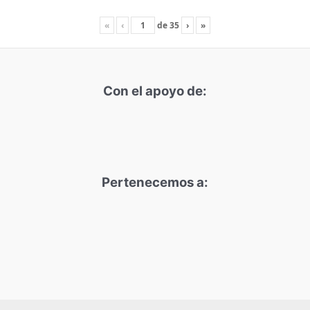
«
‹
de
35
›
»
Con el apoyo de:
Pertenecemos a: