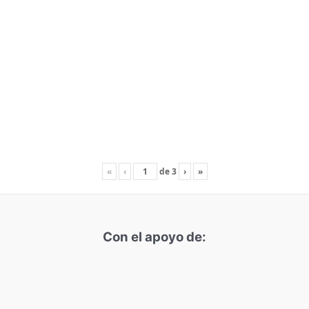
«
‹
de
3
›
»
Con el apoyo de: