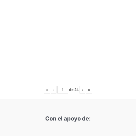
«
‹
de
24
›
»
Con el apoyo de: