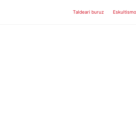
Taldeari buruz
Eskultism