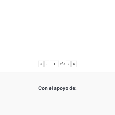
«
‹
of
2
›
»
Con el apoyo de: