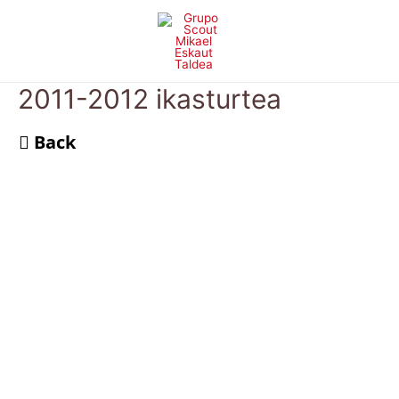
Skip
to
content
2011-2012 ikasturtea
Back