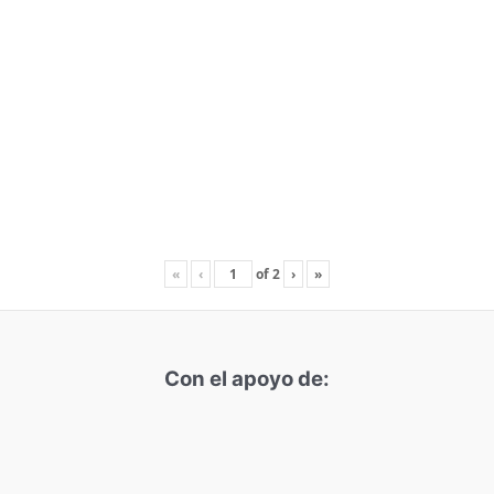
«
‹
of
2
›
»
Con el apoyo de: