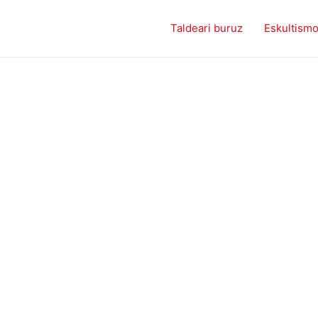
Taldeari buruz
Eskultism