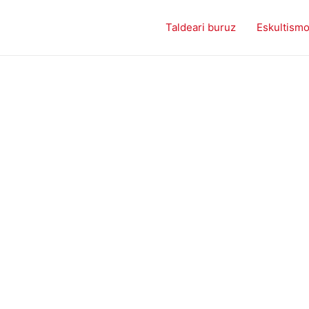
Taldeari buruz
Eskultism