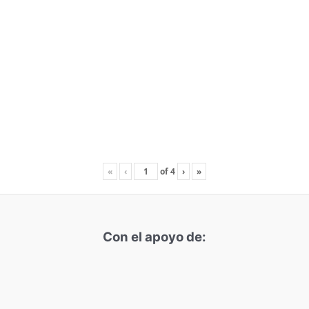
«
‹
of
4
›
»
Con el apoyo de: