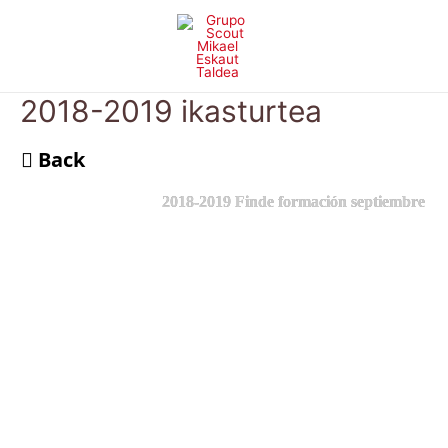
Skip
to
content
2018-2019 ikasturtea
Back
2018-2019 Finde formación septiembre