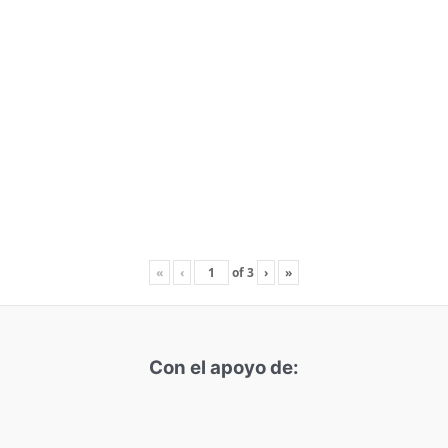
«
‹
of
3
›
»
Con el apoyo de: